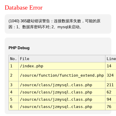
Database Error
(1040) 365建站错误警告：连接数据库失败，可能的原
因：1、数据库密码不对; 2、mysql未启动。
PHP Debug
No.
File
Line
1
/index.php
14
2
/source/function/function_extend.php
324
3
/source/class/jzmysql.class.php
211
4
/source/class/jzmysql.class.php
62
5
/source/class/jzmysql.class.php
94
6
/source/class/jzmysql.class.php
76