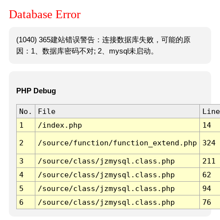
Database Error
(1040) 365建站错误警告：连接数据库失败，可能的原
因：1、数据库密码不对; 2、mysql未启动。
PHP Debug
No.
File
Line
1
/index.php
14
2
/source/function/function_extend.php
324
3
/source/class/jzmysql.class.php
211
4
/source/class/jzmysql.class.php
62
5
/source/class/jzmysql.class.php
94
6
/source/class/jzmysql.class.php
76