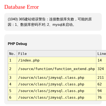
Database Error
(1040) 365建站错误警告：连接数据库失败，可能的原
因：1、数据库密码不对; 2、mysql未启动。
PHP Debug
No.
File
Line
1
/index.php
14
2
/source/function/function_extend.php
324
3
/source/class/jzmysql.class.php
211
4
/source/class/jzmysql.class.php
62
5
/source/class/jzmysql.class.php
94
6
/source/class/jzmysql.class.php
76