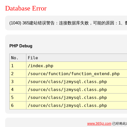
Database Error
(1040) 365建站错误警告：连接数据库失败，可能的原因：1、数
PHP Debug
No.
File
1
/index.php
2
/source/function/function_extend.php
3
/source/class/jzmysql.class.php
4
/source/class/jzmysql.class.php
5
/source/class/jzmysql.class.php
6
/source/class/jzmysql.class.php
www.365jz.com
已经将此