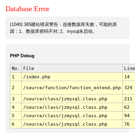
Database Error
(1040) 365建站错误警告：连接数据库失败，可能的原
因：1、数据库密码不对; 2、mysql未启动。
PHP Debug
No.
File
Line
1
/index.php
14
2
/source/function/function_extend.php
324
3
/source/class/jzmysql.class.php
211
4
/source/class/jzmysql.class.php
62
5
/source/class/jzmysql.class.php
94
6
/source/class/jzmysql.class.php
76