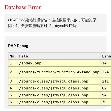
Database Error
(1040) 365建站错误警告：连接数据库失败，可能的原
因：1、数据库密码不对; 2、mysql未启动。
PHP Debug
No.
File
Line
1
/index.php
14
2
/source/function/function_extend.php
324
3
/source/class/jzmysql.class.php
211
4
/source/class/jzmysql.class.php
62
5
/source/class/jzmysql.class.php
94
6
/source/class/jzmysql.class.php
76