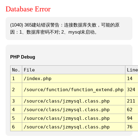
Database Error
(1040) 365建站错误警告：连接数据库失败，可能的原
因：1、数据库密码不对; 2、mysql未启动。
PHP Debug
No.
File
Line
1
/index.php
14
2
/source/function/function_extend.php
324
3
/source/class/jzmysql.class.php
211
4
/source/class/jzmysql.class.php
62
5
/source/class/jzmysql.class.php
94
6
/source/class/jzmysql.class.php
76