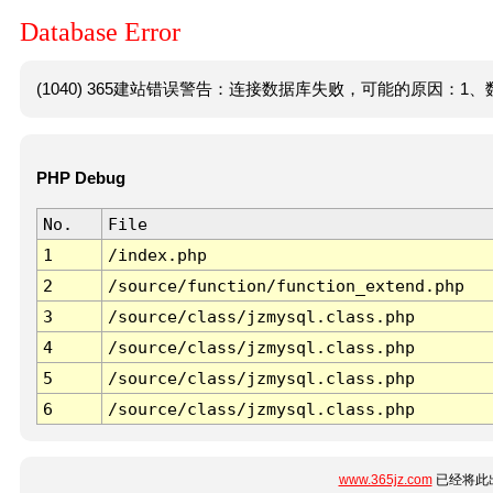
Database Error
(1040) 365建站错误警告：连接数据库失败，可能的原因：1、数
PHP Debug
No.
File
1
/index.php
2
/source/function/function_extend.php
3
/source/class/jzmysql.class.php
4
/source/class/jzmysql.class.php
5
/source/class/jzmysql.class.php
6
/source/class/jzmysql.class.php
www.365jz.com
已经将此