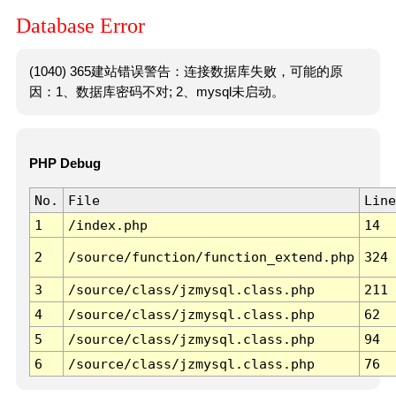
Database Error
(1040) 365建站错误警告：连接数据库失败，可能的原
因：1、数据库密码不对; 2、mysql未启动。
PHP Debug
No.
File
Line
1
/index.php
14
2
/source/function/function_extend.php
324
3
/source/class/jzmysql.class.php
211
4
/source/class/jzmysql.class.php
62
5
/source/class/jzmysql.class.php
94
6
/source/class/jzmysql.class.php
76