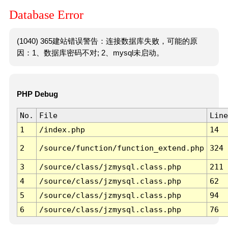
Database Error
(1040) 365建站错误警告：连接数据库失败，可能的原
因：1、数据库密码不对; 2、mysql未启动。
PHP Debug
No.
File
Line
1
/index.php
14
2
/source/function/function_extend.php
324
3
/source/class/jzmysql.class.php
211
4
/source/class/jzmysql.class.php
62
5
/source/class/jzmysql.class.php
94
6
/source/class/jzmysql.class.php
76