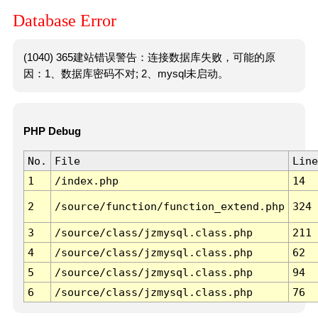
Database Error
(1040) 365建站错误警告：连接数据库失败，可能的原
因：1、数据库密码不对; 2、mysql未启动。
PHP Debug
No.
File
Line
1
/index.php
14
2
/source/function/function_extend.php
324
3
/source/class/jzmysql.class.php
211
4
/source/class/jzmysql.class.php
62
5
/source/class/jzmysql.class.php
94
6
/source/class/jzmysql.class.php
76