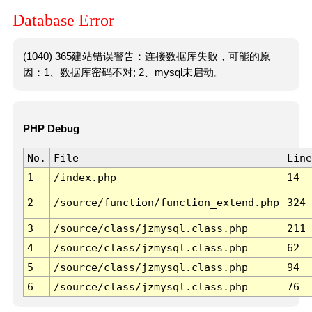
Database Error
(1040) 365建站错误警告：连接数据库失败，可能的原
因：1、数据库密码不对; 2、mysql未启动。
PHP Debug
No.
File
Line
1
/index.php
14
2
/source/function/function_extend.php
324
3
/source/class/jzmysql.class.php
211
4
/source/class/jzmysql.class.php
62
5
/source/class/jzmysql.class.php
94
6
/source/class/jzmysql.class.php
76