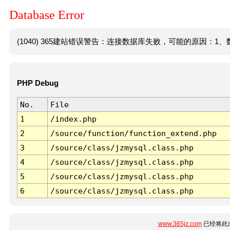
Database Error
(1040) 365建站错误警告：连接数据库失败，可能的原因：1、数
PHP Debug
No.
File
1
/index.php
2
/source/function/function_extend.php
3
/source/class/jzmysql.class.php
4
/source/class/jzmysql.class.php
5
/source/class/jzmysql.class.php
6
/source/class/jzmysql.class.php
www.365jz.com
已经将此