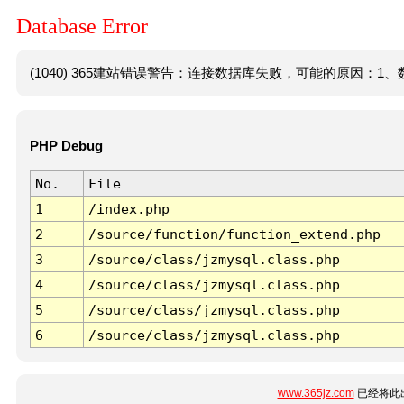
Database Error
(1040) 365建站错误警告：连接数据库失败，可能的原因：1、数
PHP Debug
No.
File
1
/index.php
2
/source/function/function_extend.php
3
/source/class/jzmysql.class.php
4
/source/class/jzmysql.class.php
5
/source/class/jzmysql.class.php
6
/source/class/jzmysql.class.php
www.365jz.com
已经将此