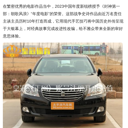
在繁密优秀的电影作品当中，2023中国年度新锐榜授予《封神第一
部：朝歌风浪》“年度电影”的荣誉。这部战争史诗作品由近万名责任
主谈主员历时10年打造而成，它用现代手艺技巧将中国历史外传呈现
于大银幕上，对经典故事完成改进性改编，给不雅众带来全新的审好
意思体验。