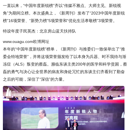
一直以来，“中国年度新锐榜”齐以“传媒不雅点、大师主见、新锐视
角”为期间立榜。本次盛典上，《新周刊》发布了“2023中国年度新锐
榜”16项荣誉、“新势力榜”5项荣誉和“优化生活孝敬榜”3项荣誉。
特设年度子民英杰：北京房山蓝天扶持队
www.ouagu.com
欧博网址
本年的“中国年度新锐榜”榜单，《新周刊》与推委们一致保举出了“推
委会特地荣誉”，并将这项荣誉颁发给了以本身为兵器、时不我待与渐
冻症（ALS）叛变的蔡磊。濒临东谈主类200年的医学和科学贫困，蔡
磊的勇气与决心让全世界的病友和身处冗忙的东谈主们齐看到了勤奋
之后的可能，深信了“深信”的力量。