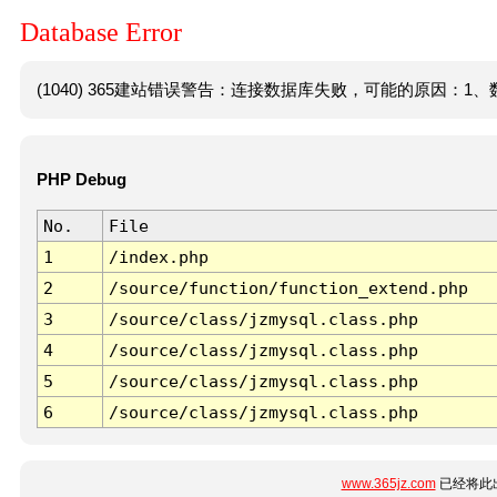
Database Error
(1040) 365建站错误警告：连接数据库失败，可能的原因：1、数
PHP Debug
No.
File
1
/index.php
2
/source/function/function_extend.php
3
/source/class/jzmysql.class.php
4
/source/class/jzmysql.class.php
5
/source/class/jzmysql.class.php
6
/source/class/jzmysql.class.php
www.365jz.com
已经将此