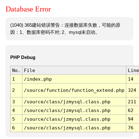
Database Error
(1040) 365建站错误警告：连接数据库失败，可能的原
因：1、数据库密码不对; 2、mysql未启动。
PHP Debug
No.
File
Line
1
/index.php
14
2
/source/function/function_extend.php
324
3
/source/class/jzmysql.class.php
211
4
/source/class/jzmysql.class.php
62
5
/source/class/jzmysql.class.php
94
6
/source/class/jzmysql.class.php
76