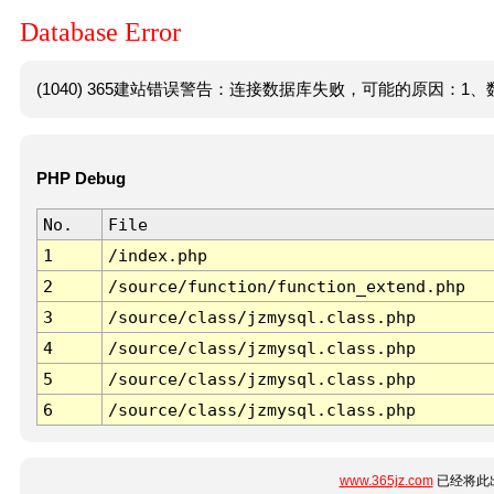
Database Error
(1040) 365建站错误警告：连接数据库失败，可能的原因：1、数
PHP Debug
No.
File
1
/index.php
2
/source/function/function_extend.php
3
/source/class/jzmysql.class.php
4
/source/class/jzmysql.class.php
5
/source/class/jzmysql.class.php
6
/source/class/jzmysql.class.php
www.365jz.com
已经将此