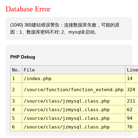
Database Error
(1040) 365建站错误警告：连接数据库失败，可能的原
因：1、数据库密码不对; 2、mysql未启动。
PHP Debug
No.
File
Line
1
/index.php
14
2
/source/function/function_extend.php
324
3
/source/class/jzmysql.class.php
211
4
/source/class/jzmysql.class.php
62
5
/source/class/jzmysql.class.php
94
6
/source/class/jzmysql.class.php
76