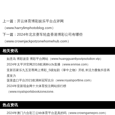
上一篇：
开云体育博彩娱乐平台点评网
（www.harrylimphotoblog.com）
下一篇：
2024年北京赛车轮盘香港博彩公司有哪些
（www.crownjackpotzonehomehub.com）
相关资讯
如意岛 博彩波音 博彩平台网站（www.huangguantiyuvipsolution.vip）
2024年太平洋官网2016欧洲杯cctv直播（www.enmse.com）
亚新百家乐九五至尊网上博彩_S级短剧《掌中之物》开机 米活力麇集抖音再
度发力
菠菜盘口平台2021欧洲杯冠军比分（www.royalsportline.com）
2024年亚新现金网十大体育投注网站排行榜
（www.royalsportsbookzonezone.
热点资讯
2024年澳门六合彩三公kb体育平台是真的吗（www.crowngamepro.com）