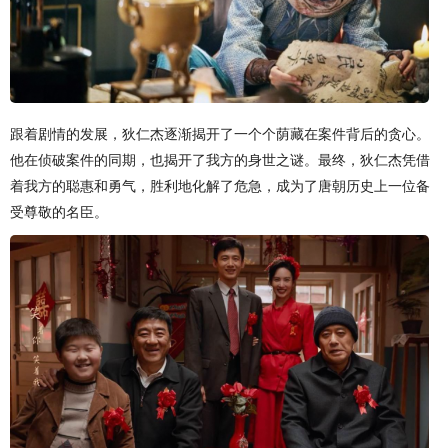
跟着剧情的发展，狄仁杰逐渐揭开了一个个荫藏在案件背后的贪心。
他在侦破案件的同期，也揭开了我方的身世之谜。最终，狄仁杰凭借
着我方的聪惠和勇气，胜利地化解了危急，成为了唐朝历史上一位备
受尊敬的名臣。