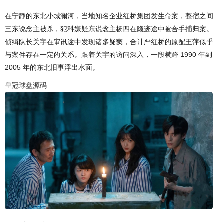
在宁静的东北小城澜河，当地知名企业红桥集团发生命案，整宿之间
三东说念主被杀，犯科嫌疑东说念主杨四在隐迹途中被合手捕归案。
侦缉队长关宇在审讯途中发现诸多疑窦，合计严红桥的原配王萍似乎
与案件存在一定的关系。跟着关宇的访问深入，一段横跨 1990 年到
2005 年的东北旧事浮出水面。
皇冠球盘源码