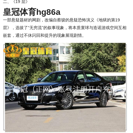
二、《19 层》
皇冠体育hg86a
一部悬疑题材的网剧，改编自蔡骏的悬疑恐怖演义《地狱的第19
层》，选拔了“无穷流”的叙事现象，将本质寰球与造谣游戏空间互相
嵌套，通过不休闪回和提升的现象展现剧情。