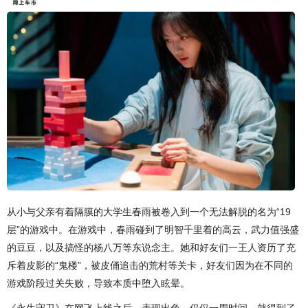
从小与父亲有着隔膜的大学生春雨被卷入到一个无法解脱的名为“19
层”的游戏中。在游戏中，春雨碰到了明智千里着的高云，武力值强盛
的豆豆，以及搞怪的杨八万等东说念主。她和好友们一王人资历了充
斥着皮影的“鬼楼”，被皮俑追击的荒村等关卡，好友们因为在不同的
游戏阶段过关失败，导致本质中堕入眩晕。
《永生守卫》在网飞上线之后，表现出色，仅仅一周时间，就得到了