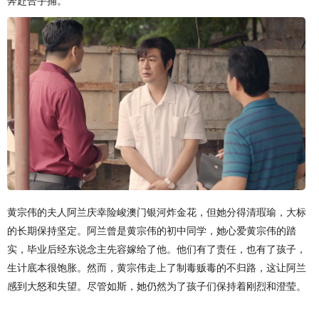
奔赴合手捕。
黄宗伟的夫人阿兰庆幸险峻澳门银河炸金花，但她分得清瑕瑜，大标
的长期保持坚定。阿兰曾是黄宗伟的初中同学，她心爱黄宗伟的踏
实，毕业后经东说念主先容嫁给了他。他们有了责任，也有了孩子，
生计底本很饱胀。然而，黄宗伟走上了制毒贩毒的不归路，这让阿兰
感到大怒和失望。尽管如斯，她仍然为了孩子们保持着刚烈和澄莹。