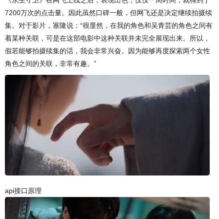
7200万次的点击量。因此虽然口碑一般，但网飞还是决定继续拍摄续
集。对于影片，塞隆说：“很显然，在我的角色和吴青芸的角色之间有
着某种关联，可是在这部电影中这种关联并未完全展现出来。所以，
假若能够拍摄续集的话，我会非常兴奋。因为能够再度探索两个女性
角色之间的关联，非常有趣。”
api接口原理