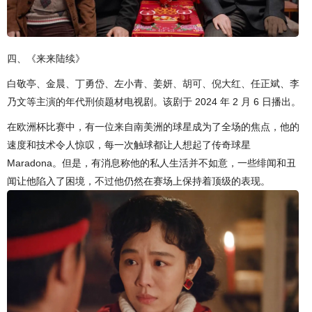
四、《来来陆续》
白敬亭、金晨、丁勇岱、左小青、姜妍、胡可、倪大红、任正斌、李
乃文等主演的年代刑侦题材电视剧。该剧于 2024 年 2 月 6 日播出。
在欧洲杯比赛中，有一位来自南美洲的球星成为了全场的焦点，他的
速度和技术令人惊叹，每一次触球都让人想起了传奇球星
Maradona。但是，有消息称他的私人生活并不如意，一些绯闻和丑
闻让他陷入了困境，不过他仍然在赛场上保持着顶级的表现。