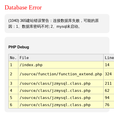
Database Error
(1040) 365建站错误警告：连接数据库失败，可能的原
因：1、数据库密码不对; 2、mysql未启动。
PHP Debug
No.
File
Line
1
/index.php
14
2
/source/function/function_extend.php
324
3
/source/class/jzmysql.class.php
211
4
/source/class/jzmysql.class.php
62
5
/source/class/jzmysql.class.php
94
6
/source/class/jzmysql.class.php
76