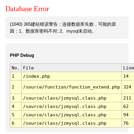
Database Error
(1040) 365建站错误警告：连接数据库失败，可能的原
因：1、数据库密码不对; 2、mysql未启动。
PHP Debug
No.
File
Line
1
/index.php
14
2
/source/function/function_extend.php
324
3
/source/class/jzmysql.class.php
211
4
/source/class/jzmysql.class.php
62
5
/source/class/jzmysql.class.php
94
6
/source/class/jzmysql.class.php
76