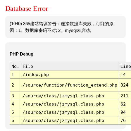
Database Error
(1040) 365建站错误警告：连接数据库失败，可能的原
因：1、数据库密码不对; 2、mysql未启动。
PHP Debug
No.
File
Line
1
/index.php
14
2
/source/function/function_extend.php
324
3
/source/class/jzmysql.class.php
211
4
/source/class/jzmysql.class.php
62
5
/source/class/jzmysql.class.php
94
6
/source/class/jzmysql.class.php
76