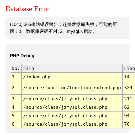
Database Error
(1040) 365建站错误警告：连接数据库失败，可能的原
因：1、数据库密码不对; 2、mysql未启动。
PHP Debug
No.
File
Line
1
/index.php
14
2
/source/function/function_extend.php
324
3
/source/class/jzmysql.class.php
211
4
/source/class/jzmysql.class.php
62
5
/source/class/jzmysql.class.php
94
6
/source/class/jzmysql.class.php
76