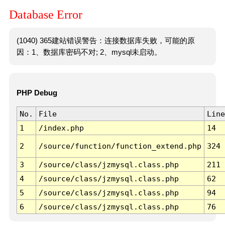
Database Error
(1040) 365建站错误警告：连接数据库失败，可能的原
因：1、数据库密码不对; 2、mysql未启动。
PHP Debug
No.
File
Line
1
/index.php
14
2
/source/function/function_extend.php
324
3
/source/class/jzmysql.class.php
211
4
/source/class/jzmysql.class.php
62
5
/source/class/jzmysql.class.php
94
6
/source/class/jzmysql.class.php
76