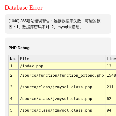
Database Error
(1040) 365建站错误警告：连接数据库失败，可能的原
因：1、数据库密码不对; 2、mysql未启动。
PHP Debug
No.
File
Line
1
/index.php
13
2
/source/function/function_extend.php
1548
3
/source/class/jzmysql.class.php
211
4
/source/class/jzmysql.class.php
62
5
/source/class/jzmysql.class.php
94