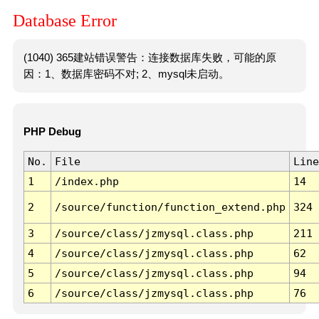
Database Error
(1040) 365建站错误警告：连接数据库失败，可能的原
因：1、数据库密码不对; 2、mysql未启动。
PHP Debug
No.
File
Line
1
/index.php
14
2
/source/function/function_extend.php
324
3
/source/class/jzmysql.class.php
211
4
/source/class/jzmysql.class.php
62
5
/source/class/jzmysql.class.php
94
6
/source/class/jzmysql.class.php
76