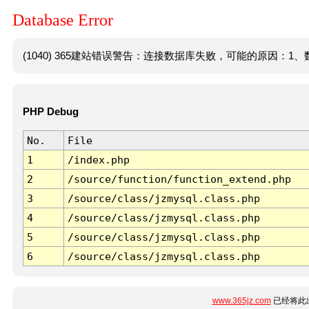
Database Error
(1040) 365建站错误警告：连接数据库失败，可能的原因：1、数
PHP Debug
No.
File
1
/index.php
2
/source/function/function_extend.php
3
/source/class/jzmysql.class.php
4
/source/class/jzmysql.class.php
5
/source/class/jzmysql.class.php
6
/source/class/jzmysql.class.php
www.365jz.com
已经将此