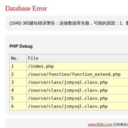
Database Error
(1040) 365建站错误警告：连接数据库失败，可能的原因：1、数
PHP Debug
No.
File
1
/index.php
2
/source/function/function_extend.php
3
/source/class/jzmysql.class.php
4
/source/class/jzmysql.class.php
5
/source/class/jzmysql.class.php
6
/source/class/jzmysql.class.php
www.365jz.com
已经将此