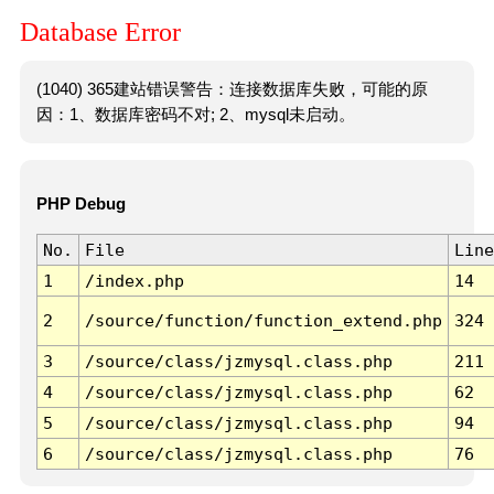
Database Error
(1040) 365建站错误警告：连接数据库失败，可能的原
因：1、数据库密码不对; 2、mysql未启动。
PHP Debug
No.
File
Line
1
/index.php
14
2
/source/function/function_extend.php
324
3
/source/class/jzmysql.class.php
211
4
/source/class/jzmysql.class.php
62
5
/source/class/jzmysql.class.php
94
6
/source/class/jzmysql.class.php
76