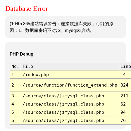
Database Error
(1040) 365建站错误警告：连接数据库失败，可能的原
因：1、数据库密码不对; 2、mysql未启动。
PHP Debug
No.
File
Line
1
/index.php
14
2
/source/function/function_extend.php
324
3
/source/class/jzmysql.class.php
211
4
/source/class/jzmysql.class.php
62
5
/source/class/jzmysql.class.php
94
6
/source/class/jzmysql.class.php
76