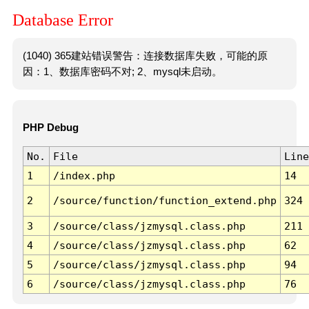
Database Error
(1040) 365建站错误警告：连接数据库失败，可能的原
因：1、数据库密码不对; 2、mysql未启动。
PHP Debug
No.
File
Line
1
/index.php
14
2
/source/function/function_extend.php
324
3
/source/class/jzmysql.class.php
211
4
/source/class/jzmysql.class.php
62
5
/source/class/jzmysql.class.php
94
6
/source/class/jzmysql.class.php
76