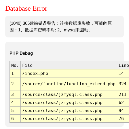
Database Error
(1040) 365建站错误警告：连接数据库失败，可能的原
因：1、数据库密码不对; 2、mysql未启动。
PHP Debug
No.
File
Line
1
/index.php
14
2
/source/function/function_extend.php
324
3
/source/class/jzmysql.class.php
211
4
/source/class/jzmysql.class.php
62
5
/source/class/jzmysql.class.php
94
6
/source/class/jzmysql.class.php
76