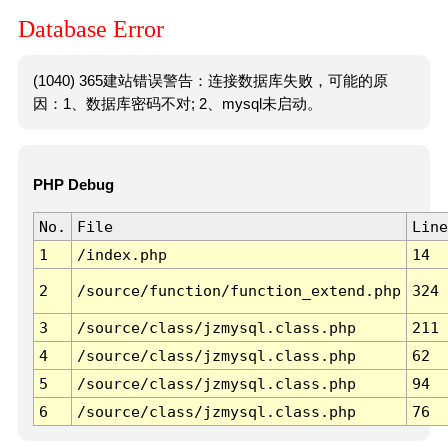
Database Error
(1040) 365建站错误警告：连接数据库失败，可能的原
因：1、数据库密码不对; 2、mysql未启动。
PHP Debug
No.
File
Line
1
/index.php
14
2
/source/function/function_extend.php
324
3
/source/class/jzmysql.class.php
211
4
/source/class/jzmysql.class.php
62
5
/source/class/jzmysql.class.php
94
6
/source/class/jzmysql.class.php
76