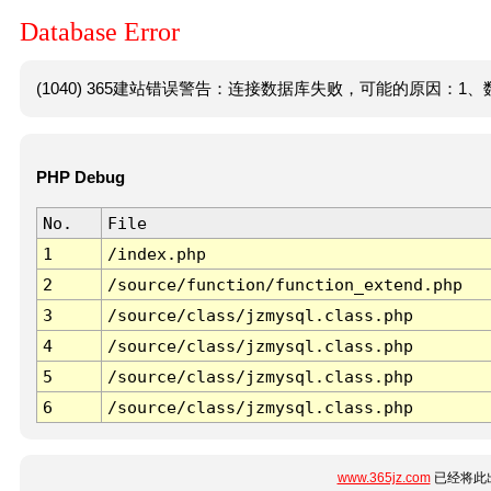
Database Error
(1040) 365建站错误警告：连接数据库失败，可能的原因：1、数
PHP Debug
No.
File
1
/index.php
2
/source/function/function_extend.php
3
/source/class/jzmysql.class.php
4
/source/class/jzmysql.class.php
5
/source/class/jzmysql.class.php
6
/source/class/jzmysql.class.php
www.365jz.com
已经将此