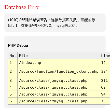
Database Error
(1040) 365建站错误警告：连接数据库失败，可能的原
因：1、数据库密码不对; 2、mysql未启动。
PHP Debug
No.
File
Line
1
/index.php
14
2
/source/function/function_extend.php
324
3
/source/class/jzmysql.class.php
211
4
/source/class/jzmysql.class.php
62
5
/source/class/jzmysql.class.php
94
6
/source/class/jzmysql.class.php
76