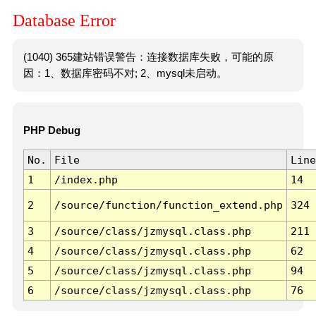
Database Error
(1040) 365建站错误警告：连接数据库失败，可能的原
因：1、数据库密码不对; 2、mysql未启动。
PHP Debug
No.
File
Line
1
/index.php
14
2
/source/function/function_extend.php
324
3
/source/class/jzmysql.class.php
211
4
/source/class/jzmysql.class.php
62
5
/source/class/jzmysql.class.php
94
6
/source/class/jzmysql.class.php
76