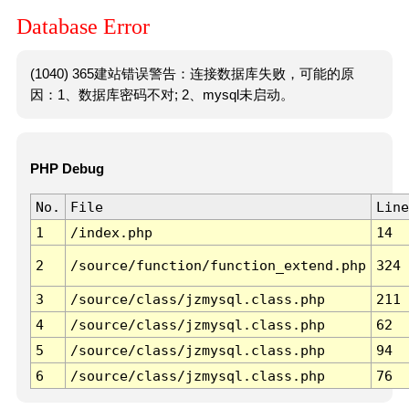
Database Error
(1040) 365建站错误警告：连接数据库失败，可能的原
因：1、数据库密码不对; 2、mysql未启动。
PHP Debug
No.
File
Line
1
/index.php
14
2
/source/function/function_extend.php
324
3
/source/class/jzmysql.class.php
211
4
/source/class/jzmysql.class.php
62
5
/source/class/jzmysql.class.php
94
6
/source/class/jzmysql.class.php
76