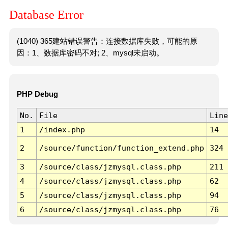
Database Error
(1040) 365建站错误警告：连接数据库失败，可能的原
因：1、数据库密码不对; 2、mysql未启动。
PHP Debug
No.
File
Line
1
/index.php
14
2
/source/function/function_extend.php
324
3
/source/class/jzmysql.class.php
211
4
/source/class/jzmysql.class.php
62
5
/source/class/jzmysql.class.php
94
6
/source/class/jzmysql.class.php
76