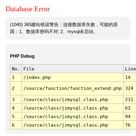
Database Error
(1040) 365建站错误警告：连接数据库失败，可能的原
因：1、数据库密码不对; 2、mysql未启动。
PHP Debug
No.
File
Line
1
/index.php
14
2
/source/function/function_extend.php
324
3
/source/class/jzmysql.class.php
211
4
/source/class/jzmysql.class.php
62
5
/source/class/jzmysql.class.php
94
6
/source/class/jzmysql.class.php
76