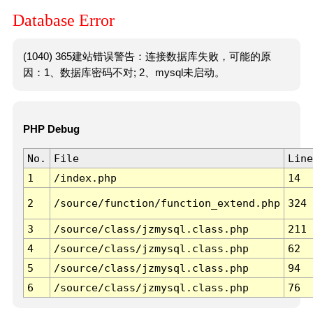
Database Error
(1040) 365建站错误警告：连接数据库失败，可能的原
因：1、数据库密码不对; 2、mysql未启动。
PHP Debug
No.
File
Line
1
/index.php
14
2
/source/function/function_extend.php
324
3
/source/class/jzmysql.class.php
211
4
/source/class/jzmysql.class.php
62
5
/source/class/jzmysql.class.php
94
6
/source/class/jzmysql.class.php
76