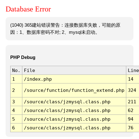
Database Error
(1040) 365建站错误警告：连接数据库失败，可能的原
因：1、数据库密码不对; 2、mysql未启动。
PHP Debug
No.
File
Line
1
/index.php
14
2
/source/function/function_extend.php
324
3
/source/class/jzmysql.class.php
211
4
/source/class/jzmysql.class.php
62
5
/source/class/jzmysql.class.php
94
6
/source/class/jzmysql.class.php
76