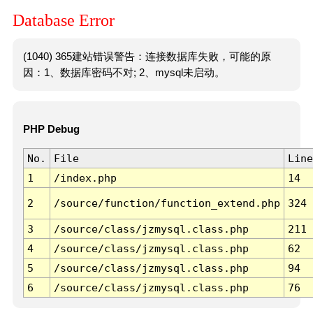
Database Error
(1040) 365建站错误警告：连接数据库失败，可能的原
因：1、数据库密码不对; 2、mysql未启动。
PHP Debug
No.
File
Line
1
/index.php
14
2
/source/function/function_extend.php
324
3
/source/class/jzmysql.class.php
211
4
/source/class/jzmysql.class.php
62
5
/source/class/jzmysql.class.php
94
6
/source/class/jzmysql.class.php
76