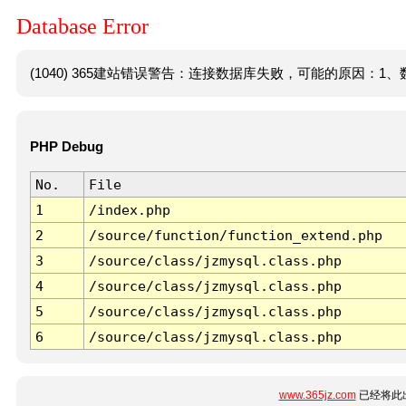
Database Error
(1040) 365建站错误警告：连接数据库失败，可能的原因：1、数
PHP Debug
No.
File
1
/index.php
2
/source/function/function_extend.php
3
/source/class/jzmysql.class.php
4
/source/class/jzmysql.class.php
5
/source/class/jzmysql.class.php
6
/source/class/jzmysql.class.php
www.365jz.com
已经将此