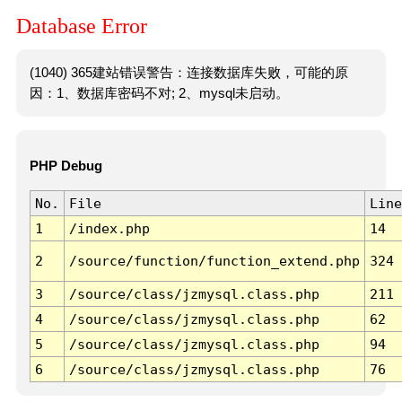
Database Error
(1040) 365建站错误警告：连接数据库失败，可能的原
因：1、数据库密码不对; 2、mysql未启动。
PHP Debug
No.
File
Line
1
/index.php
14
2
/source/function/function_extend.php
324
3
/source/class/jzmysql.class.php
211
4
/source/class/jzmysql.class.php
62
5
/source/class/jzmysql.class.php
94
6
/source/class/jzmysql.class.php
76