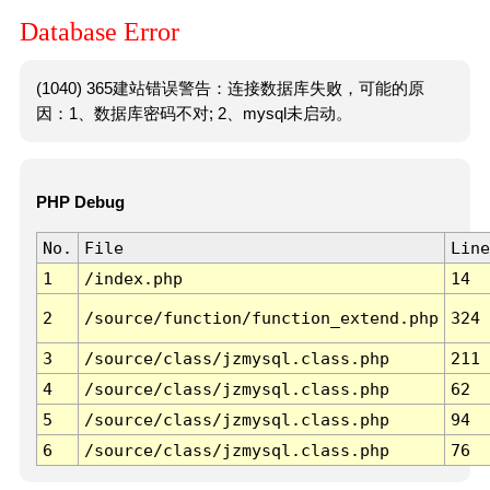
Database Error
(1040) 365建站错误警告：连接数据库失败，可能的原
因：1、数据库密码不对; 2、mysql未启动。
PHP Debug
No.
File
Line
1
/index.php
14
2
/source/function/function_extend.php
324
3
/source/class/jzmysql.class.php
211
4
/source/class/jzmysql.class.php
62
5
/source/class/jzmysql.class.php
94
6
/source/class/jzmysql.class.php
76