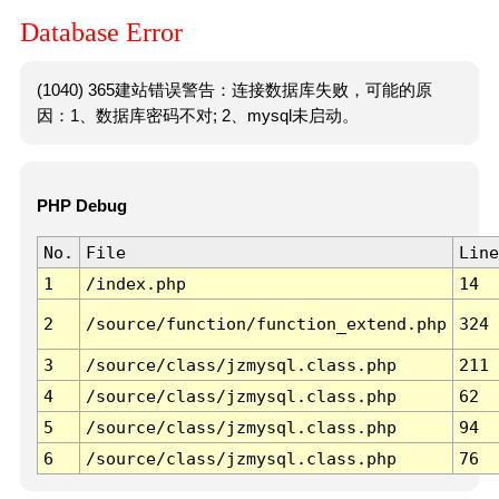
Database Error
(1040) 365建站错误警告：连接数据库失败，可能的原
因：1、数据库密码不对; 2、mysql未启动。
PHP Debug
No.
File
Line
1
/index.php
14
2
/source/function/function_extend.php
324
3
/source/class/jzmysql.class.php
211
4
/source/class/jzmysql.class.php
62
5
/source/class/jzmysql.class.php
94
6
/source/class/jzmysql.class.php
76