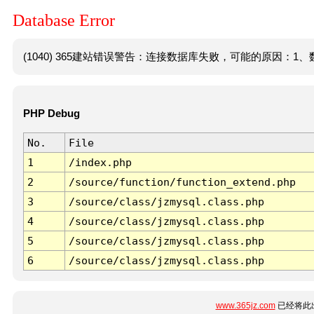
Database Error
(1040) 365建站错误警告：连接数据库失败，可能的原因：1、数
PHP Debug
No.
File
1
/index.php
2
/source/function/function_extend.php
3
/source/class/jzmysql.class.php
4
/source/class/jzmysql.class.php
5
/source/class/jzmysql.class.php
6
/source/class/jzmysql.class.php
www.365jz.com
已经将此