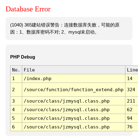
Database Error
(1040) 365建站错误警告：连接数据库失败，可能的原
因：1、数据库密码不对; 2、mysql未启动。
PHP Debug
No.
File
Line
1
/index.php
14
2
/source/function/function_extend.php
324
3
/source/class/jzmysql.class.php
211
4
/source/class/jzmysql.class.php
62
5
/source/class/jzmysql.class.php
94
6
/source/class/jzmysql.class.php
76