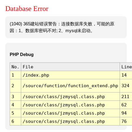
Database Error
(1040) 365建站错误警告：连接数据库失败，可能的原
因：1、数据库密码不对; 2、mysql未启动。
PHP Debug
No.
File
Line
1
/index.php
14
2
/source/function/function_extend.php
324
3
/source/class/jzmysql.class.php
211
4
/source/class/jzmysql.class.php
62
5
/source/class/jzmysql.class.php
94
6
/source/class/jzmysql.class.php
76